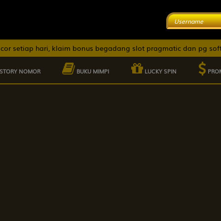
ri, klaim bonus begadang slot pragmatic dan pg soft setiap malam
ISTORY NOMOR
BUKU MIMPI
LUCKY SPIN
PRO