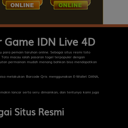
r Game IDN Live 4D
u para pemain taruhan online. Sebagai situs resmi toto
. Toto macau ialah pasaran togel terpopuler dengan
 sebutan permainan mudah menang bahkan bisa mendapatkan
 bisa melakukan Barcode Qris menggunakan E-Wallet DANA,
makin lancar serta seru dimainkan, dan tentunya kami juga
ai Situs Resmi