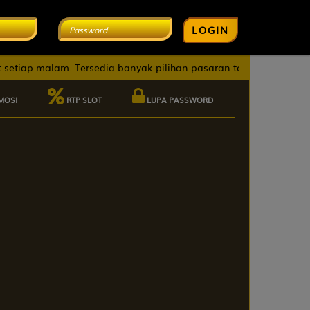
LOGIN
. Tersedia banyak pilihan pasaran togel seperti togel singapore
MOSI
RTP SLOT
LUPA PASSWORD