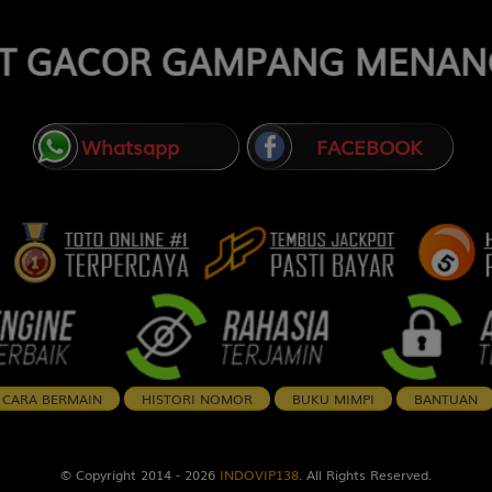
 GACOR GAMPANG MENANG
Whatsapp
FACEBOOK
CARA BERMAIN
HISTORI NOMOR
BUKU MIMPI
BANTUAN
© Copyright 2014 - 2026
INDOVIP138
. All Rights Reserved.