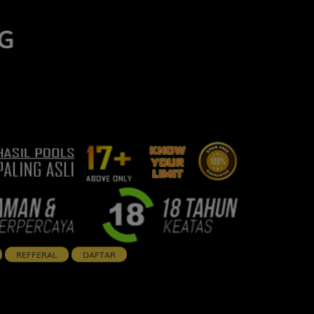
REFFERAL
DAFTAR