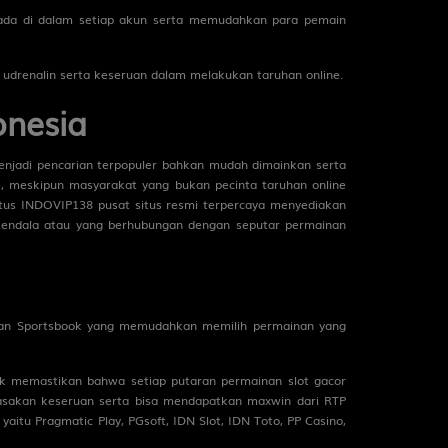
a ada di dalam setiap akun serta memudahkan para pemain
 udrenalin serta keseruan dalam melakukan taruhan online.
onesia
enjadi pencarian terpopuler bahkan mudah dimainkan serta
e, meskipun masyarakat yang bukan pecinta taruhan online
 situs INDOVIP138 pusat situs resmi terpercaya menyediakan
kendala atau yang berhubungan dengan seputar permainan
er dan Sportsbook yang memudahkan memilih permainan yang
uk memastikan bahwa setiap putaran permainan slot gacor
akan keseruan serta bisa mendapatkan maxwin dari RTP
aitu Pragmatic Play, PGsoft, IDN Slot, IDN Toto, PP Casino,