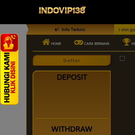
apatkan bonus deposit pertama 50% dan event slot gacor setiap ha
Info Terkini:
HOME
CARA BERMAIN
H
Daftar
DEPOSIT
WITHDRAW