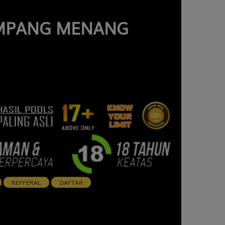
ANG MENANG
REFFERAL
DAFTAR