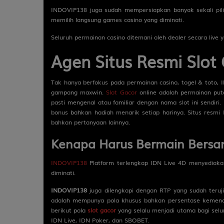
INDOVIP138 juga sudah mempersiapkan banyak sekali pili
memilih langsung games casino yang diminati.
Seluruh permainan casino ditemani oleh dealer secara liv
Agen Situs Resmi Slo
Tak hanya berfokus pada permainan casino, togel & toto,
gampang maxwin.
Slot Gacor
online adalah permainan puta
pasti mengenal atau familiar dengan nama slot ini sendiri
bonus bahkan hadiah menarik setiap harinya. Situs res
bahkan pertanyaan lainnya.
Kenapa Harus Bermain Bers
INDOVIP138
Platform terlengkap IDN Live 4D menyediakan
diminati.
INDOVIP138
juga dilengkapi dengan RTP yang sudah teruj
adalah mempunya pola khusus bahkan persentase kemen
berikut pola
slot gacor
yang selalu menjadi utama bagi selur
IDN Live, IDN Poker, dan SBOBET.