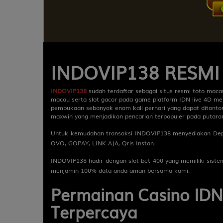
INDOVIP138 RESMI |
INDOVIP138
sudah terdaftar sebagai situs resmi toto macau
macau serta slot gacor pada game platform IDN live 4D men
pembukaan sebanyak enam kali perhari yang dapat ditonto
maxwin yang menjadikan pencarian terpopuler pada putaran
Untuk kemudahan transaksi INDOVIP138 menyediakan Depos
OVO, GOPAY, LINK AJA, Qris Instan.
INDOVIP138 hadir dengan slot bet 400 yang memiliki siste
menjamin 100% data anda aman bersama kami.
Permainan Casino IDN 
Terpercaya