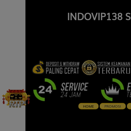
INDOVIP138 SIT
HOME
PROMOSI