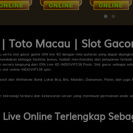
 Toto Macau | Slot Gaco
 serta slot gacor game IDN live 4D dengan nilai putaran yang dapat dijangka
yediakan bebagai fasilitas bonus, hadiah merchandise dan pelayanan terbaik
n secara langsung dari IDN Live 4D INDOVIP138 Pools. Slot gacor sebagai
 slot online INDOVIP138 spin.
it dan Withdraw Bank Lokal Bca, Bni, Mandiri, Danamon, Panin, dan juga
m teknologi terbaru dan kelancaran server yang membuat permainan anda se
Live Online Terlengkap Sebag